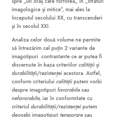
spre „un oraș care forfotea„ în „straturi
imagologice și mitice”, mai ales la
începutul secolului XX, cu transcenderi
și în secolul XXI.
Analiza celor două volume ne permite
să întrezărim cel puțin 2 variante de
imagotipuri contrastante ce ar putea fi
discernute în baza criteriilor
calității
și
durabilității/rezistenței
acestora. Astfel,
conform criteriului
calității
putem vorbi
despre imagotipuri
favorabile
sau
nefavorabile,
iar în conformitate cu
criteriul
durabilității/rezistenței
putem
deosebi imagotipuri
temporare
sau