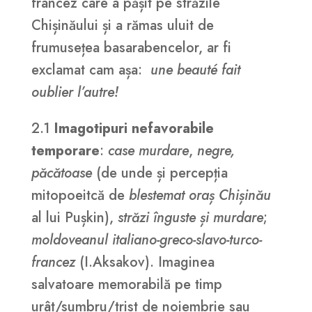
francez care a pășit pe străzile
Chișinăului și a rămas uluit de
frumusețea basarabencelor, ar fi
exclamat cam așa:
une beauté fait
oublier l’autre!
2.1
Imagotipuri nefavorabile
temporare
:
case murdare
,
negre,
păcătoase
(de unde și percepția
mitopoeitcă de
blestemat oraș Chișinău
al lui Pușkin),
străzi înguste și murdare
;
moldoveanul italiano-greco-slavo-turco-
francez
(I.Aksakov). Imaginea
salvatoare memorabilă pe timp
urât/sumbru/trist de noiembrie sau