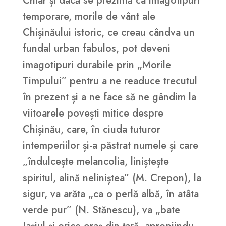
Chiar și dacă se prezintă ca imagotipuri
temporare, morile de vânt ale
Chișinăului istoric, ce creau cândva un
fundal urban fabulos, pot deveni
imagotipuri durabile prin „Morile
Timpului” pentru a ne readuce trecutul
în prezent și a ne face să ne gândim la
viitoarele povești mitice despre
Chișinău, care, în ciuda tuturor
intemperiilor și-a păstrat numele și care
„îndulcește melancolia, liniștește
spiritul, alină neliniștea” (M. Crepon), la
sigur, va arăta „ca o perlă albă, în atâta
verde pur” (N. Stănescu), va „bate