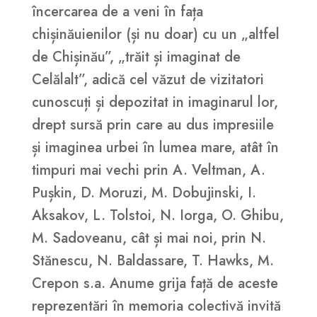
încercarea de a veni în fața
chișinăuienilor (și nu doar) cu un „altfel
de Chișinău”, „trăit și imaginat de
Celălalt”, adică cel văzut de vizitatori
cunoscuți și depozitat in imaginarul lor,
drept sursă prin care au dus impresiile
și imaginea urbei în lumea mare, atât în
timpuri mai vechi prin A. Veltman, A.
Pușkin, D. Moruzi, M. Dobujinski, I.
Aksakov, L. Tolstoi, N. Iorga, O. Ghibu,
M. Sadoveanu, cât și mai noi, prin N.
Stănescu, N. Baldassare, T. Hawks, M.
Crepon s.a. Anume grija față de aceste
reprezentări în memoria colectivă invită