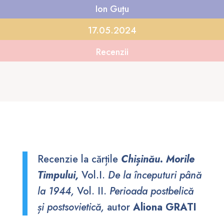
Ion Guțu
17.05.2024
Recenzii
Recenzie la cărțile
Chișinău. Morile
Timpului,
Vol.I.
De la începuturi până
la 1944,
Vol. II.
Perioada postbelică
și postsovietică,
autor
Aliona GRATI