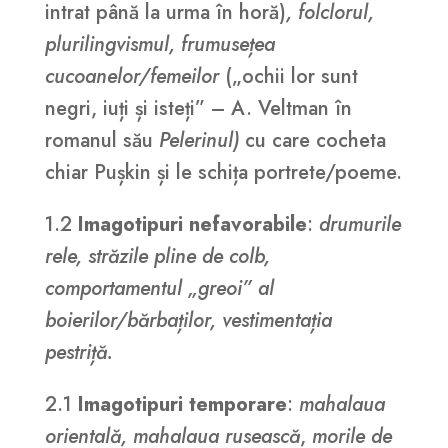
intrat până la urma în horă)
, folclorul,
plurilingvismul, frumusețea
cucoanelor/femeilor
(„ochii lor sunt
negri, iuți și isteți” – A. Veltman în
romanul său
Pelerinul)
cu care cocheta
chiar Pușkin și le schița portrete/poeme.
1.2
Imagotipuri nefavorabile
:
drumurile
rele, străzile pline de colb,
comportamentul „greoi” al
boierilor/bărbaților, vestimentația
pestriță.
2.1
Imagotipuri temporare
:
mahalaua
orientală, mahalaua rusească
,
morile de