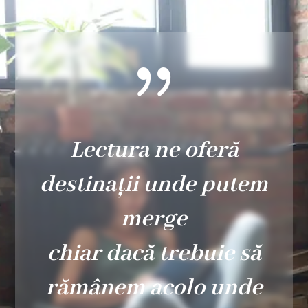
{
Lectura ne oferă
destinații unde putem
merge
chiar dacă trebuie să
rămânem acolo unde