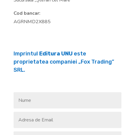
Sucursala „Ștefan cel Mare”
Cod bancar:
AGRNMD2X885
Imprintul
Editura UNU
este
proprietatea companiei „Fox Trading”
SRL.