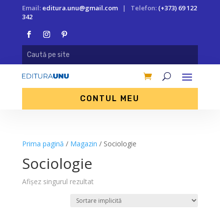
Email:
editura.unu@gmail.com
| Telefon:
(+373) 69 122
342
CONTUL MEU
Prima pagină
/
Magazin
/ Sociologie
Sociologie
Afișez singurul rezultat